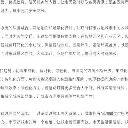
预警、路况信息、便民服务等内容，让市民及时获取各类资讯；配备应急
应能力，筑牢公共安全防线。
系统的深度融合，其适配性和场景化设计，让它能精准匹配城市不同区域
堵，同时为智能交通、车路协同提供数据支撑；在智慧园区和产业园区，
，智慧路灯简化冗余功能，保留智能照明、应急呼叫、基础环境监测，以
，同时搭载景区导航、客流统计、应急广播功能，提升游客游览体验。
迭代趋势，朝着集成化、智能化、绿色化、自组网的方向不断升级。集成
；智能化方面，AI算法将深度融入智慧路灯系统，实现数据的边缘计算
升响应效率；绿色化方面，智慧路灯将更多结合太阳能、风能等清洁能源
，形成全域感知网络，让城市管理更具整体性和协同性。
设理念的落地——以基础设施工具为载体，让城市拥有“感知能力”“思考
心，串联起城市的每一个角落，让城市管理更高效、市民生活更便捷、城