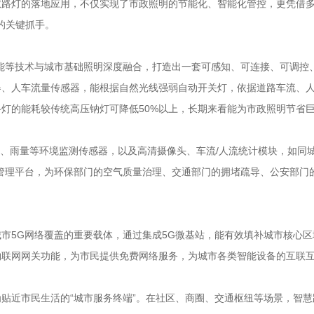
慧路灯的落地应用，不仅实现了市政照明的节能化、智能化管控，更凭借
型的关键抓手。
能等技术与城市基础照明深度融合，打造出一套可感知、可连接、可调控
、人车流量传感器，能根据自然光线强弱自动开关灯，依据道路车流、人
灯的能耗较传统高压钠灯可降低50%以上，长期来看能为市政照明节省
噪声、雨量等环境监测传感器，以及高清摄像头、车流/人流统计模块，如同
管理平台，为环保部门的空气质量治理、交通部门的拥堵疏导、公安部门
市5G网络覆盖的重要载体，通过集成5G微基站，能有效填补城市核心区
、物联网网关功能，为市民提供免费网络服务，为城市各类智能设备的互联
贴近市民生活的“城市服务终端”。在社区、商圈、交通枢纽等场景，智