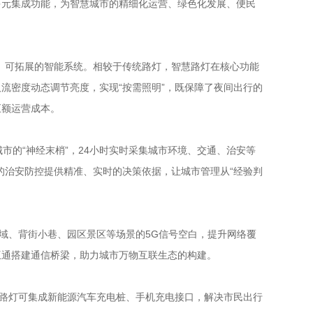
多元集成功能，为智慧城市的精细化运营、绿色化发展、便民
、可拓展的智能系统。相较于传统路灯，智慧路灯在核心功能
流密度动态调节亮度，实现“按需照明”，既保障了夜间出行的
巨额运营成本。
城市的“神经末梢”，24小时实时采集城市环境、交通、治安等
的治安防控提供精准、实时的决策依据，让城市管理从“经验判
域、背街小巷、园区景区等场景的5G信号空白，提升网络覆
互通搭建通信桥梁，助力城市万物互联生态的构建。
慧路灯可集成新能源汽车充电桩、手机充电接口，解决市民出行