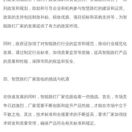
列政策和规划，鼓励和引导企业和机构参与智慧路灯的建设和运营。
政策的支持包括财政补贴、税收优惠、项目招标和采购支持等，为智
能路灯厂家的发展提供了有力的政策环境。
同时，政府还加强了对智能路灯行业的监管和规范，推动行业规范化
发展。通过制定行业标准、加强质量监管等措施，提高智能路灯产品
的质量和性能，保障市民的权益和安全。
四、智慧路灯厂家面临的挑战与机遇
在快速发展的同时，智能路灯厂家也面临着一些挑战。首先，市场竞
争日趋激烈，厂家需要不断创新和提升产品性能，才能在市场中立于
不败之地。其次，技术标准和合规要求的不断提高，要求厂家加强技
术研发和质量管理，确保产品符合相关标准和规定。