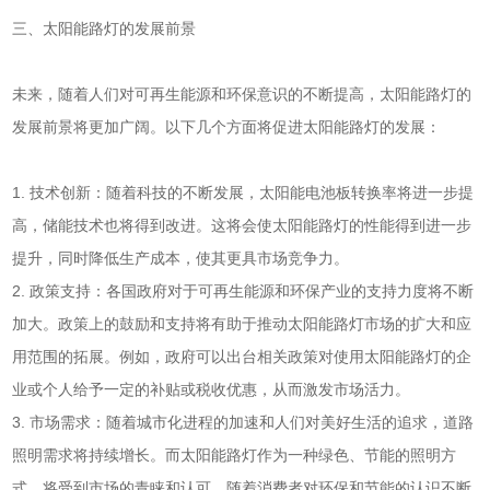
三、太阳能路灯的发展前景
未来，随着人们对可再生能源和环保意识的不断提高，太阳能路灯的
发展前景将更加广阔。以下几个方面将促进太阳能路灯的发展：
1. 技术创新：随着科技的不断发展，太阳能电池板转换率将进一步提
高，储能技术也将得到改进。这将会使太阳能路灯的性能得到进一步
提升，同时降低生产成本，使其更具市场竞争力。
2. 政策支持：各国政府对于可再生能源和环保产业的支持力度将不断
加大。政策上的鼓励和支持将有助于推动太阳能路灯市场的扩大和应
用范围的拓展。例如，政府可以出台相关政策对使用太阳能路灯的企
业或个人给予一定的补贴或税收优惠，从而激发市场活力。
3. 市场需求：随着城市化进程的加速和人们对美好生活的追求，道路
照明需求将持续增长。而太阳能路灯作为一种绿色、节能的照明方
式，将受到市场的青睐和认可。随着消费者对环保和节能的认识不断